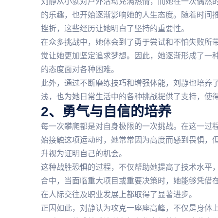
刘静从小就对户外活动充满热情，而她在一次偶然
的乐趣，也开始逐渐影响她的人生态度。随着时间
挫折，这些经历让她明白了坚持的重要性。
在众多挑战中，她体会到了勇于尝试和不怕失败所
觉让她更加坚定追求梦想。因此，她逐渐形成了一
的态度面对各种困难。
此外，通过不断磨练技巧和增强体能，刘静也培养
浅，也为她日常生活中的各种挑战提供了支持，使
2、勇气与自信的培养
每一次攀爬都是对自身极限的一次挑战。在这一过
始接触这项运动时，她常常因为高度而感到畏惧，
升视为证明自己的机会。
这种战胜恐惧的过程，不仅帮助她提高了技术水平
合中，当面临重大项目或重要决策时，她能够凭借
在人际交往及职业发展上都取得了显著进步。
正因如此，刘静认为攻克一座座高峰，不仅是身体