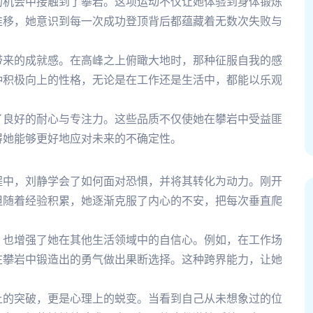
的机会中接触到了攀岩。这项运动不仅让她体验到身体锻炼
推移，她意识到每一次成功登顶背后都蕴藏着无数次失败与
带来的成就感。在高峰之上俯瞰大地时，那种征服自我的感
种积极向上的性格，无论是在工作还是生活中，都能以乐观
了良好的耐心与专注力。这些品质不仅使她在攀岩中受益匪
得她能够更好地应对未来的不确定性。
程中，刘静学会了如何面对恐惧，并将其转化为动力。刚开
但随着经验积累，她逐渐克服了内心的不安，把每次垂直爬
，也增强了她在其他生活领域中的自信心。例如，在工作场
在攀岩中锻造出的勇气做出果断选择。这种跨界能力，让她
上的突破，更是心理上的蜕变。当看到自己从未想象过的位