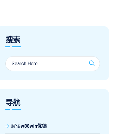
搜索
导航
解读
w88win优德