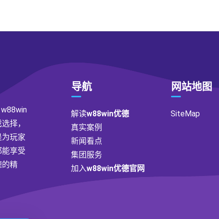
导航
网站地图
88win
解读
w88win优德
SiteMap
戏选择，
真实案例
是为玩家
新闻看点
都能享受
集团服务
德的精
加入
w88win优德官网