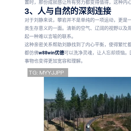
置时，那份成就感让所有努力都变得值得，这种内
3、人与自然的深刻连接
对于刘静来说，攀岩并不是单纯的一项运动，更是
类生存意义的一面。清新的空气、辽阔的视野以及
起一种难以言喻的联系。
这种亲密关系帮助刘静找到了内心平衡，使得繁忙
都仿佛
w88win优德
可以洗净灵魂，让人忘却烦恼。
事物也变得更加宽容和理解。